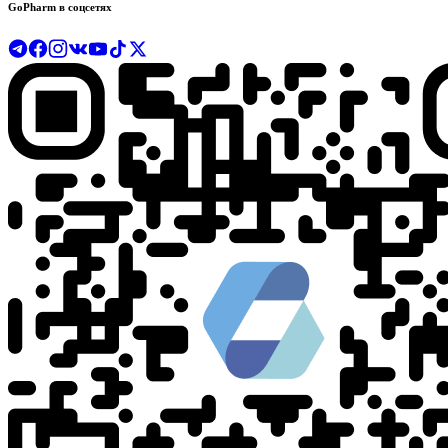
GoPharm в соцсетях