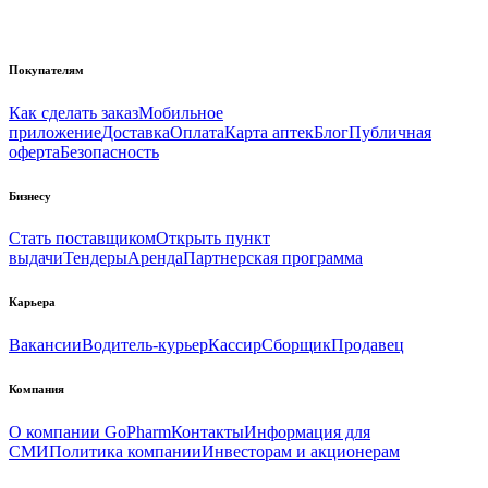
Покупателям
Как сделать заказ
Мобильное
приложение
Доставка
Оплата
Карта аптек
Блог
Публичная
оферта
Безопасность
Бизнесу
Стать поставщиком
Открыть пункт
выдачи
Тендеры
Аренда
Партнерская программа
Карьера
Вакансии
Водитель-курьер
Кассир
Сборщик
Продавец
Компания
О компании GoPharm
Контакты
Информация для
СМИ
Политика компании
Инвесторам и акционерам