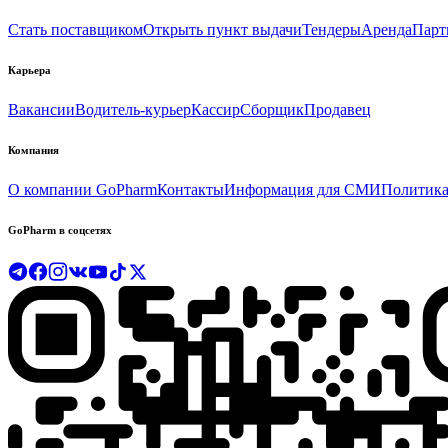
Стать поставщиком
Открыть пункт выдачи
Тендеры
Аренда
Парт
Карьера
Вакансии
Водитель-курьер
Кассир
Сборщик
Продавец
Компания
О компании GoPharm
Контакты
Информация для СМИ
Политика
GoPharm в соцсетях