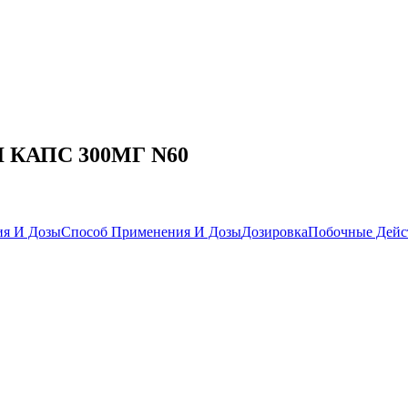
Л КАПС 300МГ N60
ия И Дозы
Способ Применения И Дозы
Дозировка
Побочные Дейс