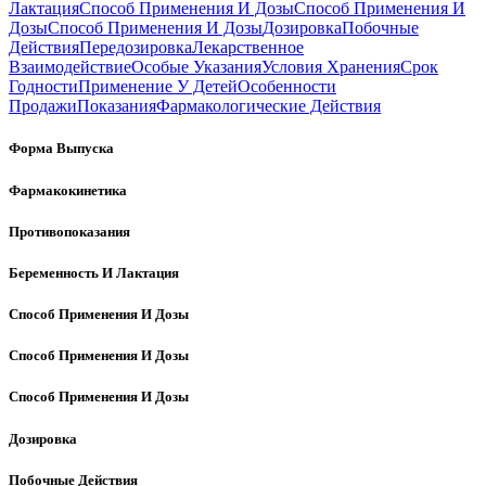
Лактация
Способ Применения И Дозы
Способ Применения И
Дозы
Способ Применения И Дозы
Дозировка
Побочные
Действия
Передозировка
Лекарственное
Взаимодействие
Особые Указания
Условия Хранения
Срок
Годности
Применение У Детей
Особенности
Продажи
Показания
Фармакологические Действия
Форма Выпуска
Фармакокинетика
Противопоказания
Беременность И Лактация
Способ Применения И Дозы
Способ Применения И Дозы
Способ Применения И Дозы
Дозировка
Побочные Действия