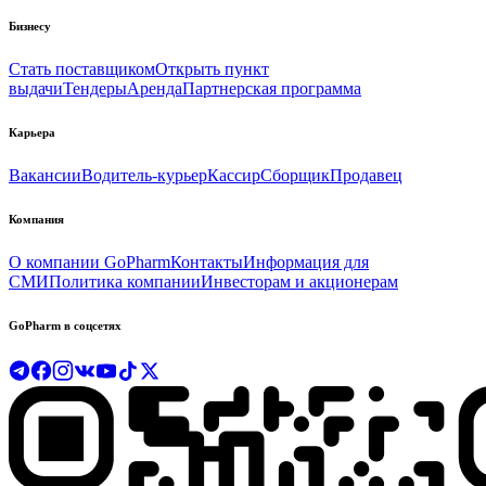
Бизнесу
Стать поставщиком
Открыть пункт
выдачи
Тендеры
Аренда
Партнерская программа
Карьера
Вакансии
Водитель-курьер
Кассир
Сборщик
Продавец
Компания
О компании GoPharm
Контакты
Информация для
СМИ
Политика компании
Инвесторам и акционерам
GoPharm в соцсетях