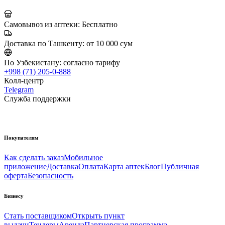
Самовывоз из аптеки:
Бесплатно
Доставка по Ташкенту:
от 10 000 сум
По Узбекистану:
согласно тарифу
+998 (71) 205-0-888
Колл-центр
Telegram
Служба поддержки
Покупателям
Как сделать заказ
Мобильное
приложение
Доставка
Оплата
Карта аптек
Блог
Публичная
оферта
Безопасность
Бизнесу
Стать поставщиком
Открыть пункт
выдачи
Тендеры
Аренда
Партнерская программа