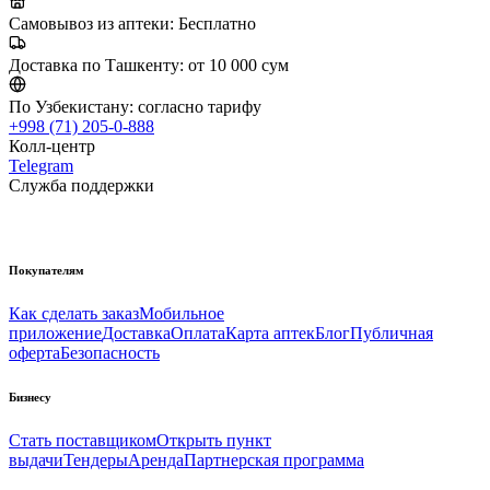
Самовывоз из аптеки:
Бесплатно
Доставка по Ташкенту:
от 10 000 сум
По Узбекистану:
согласно тарифу
+998 (71) 205-0-888
Колл-центр
Telegram
Служба поддержки
Покупателям
Как сделать заказ
Мобильное
приложение
Доставка
Оплата
Карта аптек
Блог
Публичная
оферта
Безопасность
Бизнесу
Стать поставщиком
Открыть пункт
выдачи
Тендеры
Аренда
Партнерская программа