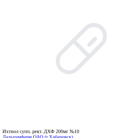
Ихтиол супп. рект. ДХФ 200мг №10
Дальхимфарм ОАО (г.Хабаровск)