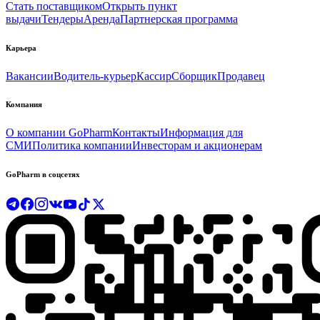
Стать поставщиком
Открыть пункт
выдачи
Тендеры
Аренда
Партнерская программа
Карьера
Вакансии
Водитель-курьер
Кассир
Сборщик
Продавец
Компания
О компании GoPharm
Контакты
Информация для
СМИ
Политика компании
Инвесторам и акционерам
GoPharm в соцсетях