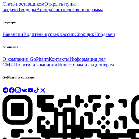
Стать поставщиком
Открыть пункт
выдачи
Тендеры
Аренда
Партнерская программа
Карьера
Вакансии
Водитель-курьер
Кассир
Сборщик
Продавец
Компания
О компании GoPharm
Контакты
Информация для
СМИ
Политика компании
Инвесторам и акционерам
GoPharm в соцсетях