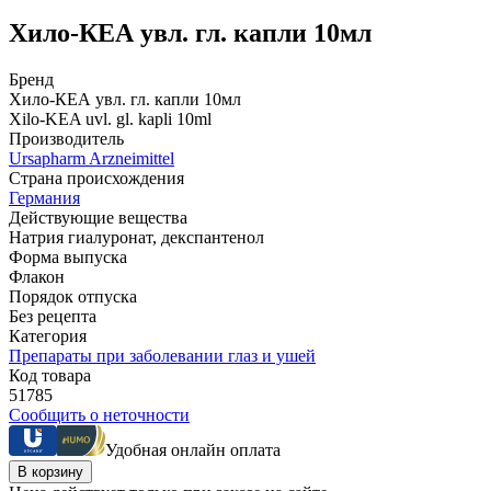
Хило-КЕА увл. гл. капли 10мл
Бренд
Хило-КЕА увл. гл. капли 10мл
Xilo-KЕA uvl. gl. kapli 10ml
Производитель
Ursapharm Arzneimittel
Страна происхождения
Германия
Действующие вещества
Натрия гиалуронат, декспантенол
Форма выпуска
Флакон
Порядок отпуска
Без рецепта
Категория
Препараты при заболевании глаз и ушей
Код товара
51785
Сообщить о неточности
Удобная онлайн оплата
В корзину