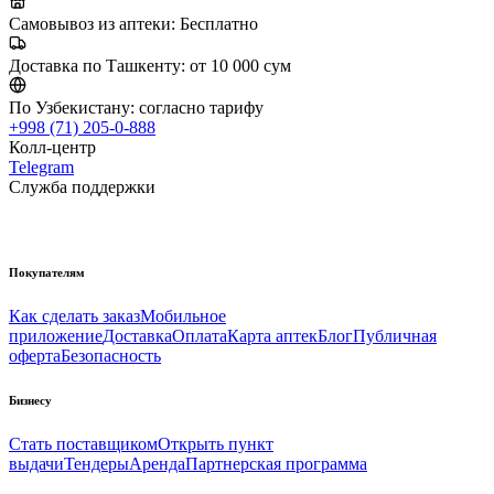
Самовывоз из аптеки:
Бесплатно
Доставка по Ташкенту:
от 10 000 сум
По Узбекистану:
согласно тарифу
+998 (71) 205-0-888
Колл-центр
Telegram
Служба поддержки
Покупателям
Как сделать заказ
Мобильное
приложение
Доставка
Оплата
Карта аптек
Блог
Публичная
оферта
Безопасность
Бизнесу
Стать поставщиком
Открыть пункт
выдачи
Тендеры
Аренда
Партнерская программа