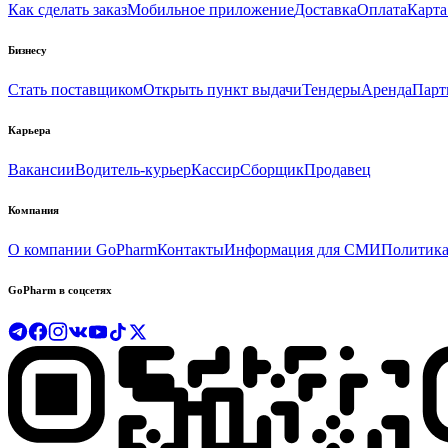
Как сделать заказ
Мобильное приложение
Доставка
Оплата
Карта
Бизнесу
Стать поставщиком
Открыть пункт выдачи
Тендеры
Аренда
Парт
Карьера
Вакансии
Водитель-курьер
Кассир
Сборщик
Продавец
Компания
О компании GoPharm
Контакты
Информация для СМИ
Политика
GoPharm в соцсетях