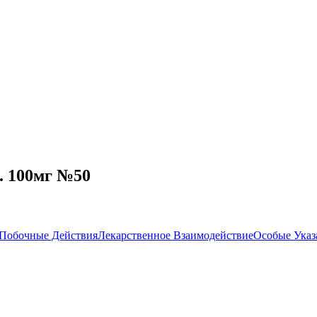
. 100мг №50
Побочные Действия
Лекарственное Взаимодействие
Особые Указ