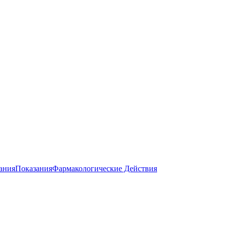
ания
Показания
Фармакологические Действия