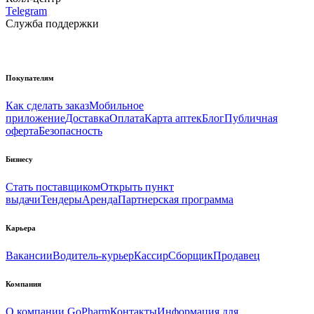
Telegram
Служба поддержки
Покупателям
Как сделать заказ
Мобильное
приложение
Доставка
Оплата
Карта аптек
Блог
Публичная
оферта
Безопасность
Бизнесу
Стать поставщиком
Открыть пункт
выдачи
Тендеры
Аренда
Партнерская программа
Карьера
Вакансии
Водитель-курьер
Кассир
Сборщик
Продавец
Компания
О компании GoPharm
Контакты
Информация для