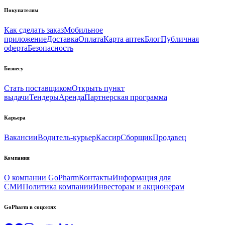
Покупателям
Как сделать заказ
Мобильное
приложение
Доставка
Оплата
Карта аптек
Блог
Публичная
оферта
Безопасность
Бизнесу
Стать поставщиком
Открыть пункт
выдачи
Тендеры
Аренда
Партнерская программа
Карьера
Вакансии
Водитель-курьер
Кассир
Сборщик
Продавец
Компания
О компании GoPharm
Контакты
Информация для
СМИ
Политика компании
Инвесторам и акционерам
GoPharm в соцсетях