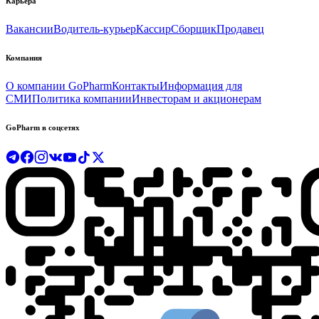
Карьера
Вакансии
Водитель-курьер
Кассир
Сборщик
Продавец
Компания
О компании GoPharm
Контакты
Информация для
СМИ
Политика компании
Инвесторам и акционерам
GoPharm в соцсетях