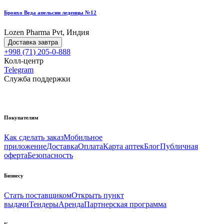
Бронхо Веда апельсин леденцы №12
Lozen Pharma Pvt, Индия
Доставка завтра
+998 (71) 205-0-888
Колл-центр
Telegram
Служба поддержки
Покупателям
Как сделать заказ
Мобильное
приложение
Доставка
Оплата
Карта аптек
Блог
Публичная
оферта
Безопасность
Бизнесу
Стать поставщиком
Открыть пункт
выдачи
Тендеры
Аренда
Партнерская программа