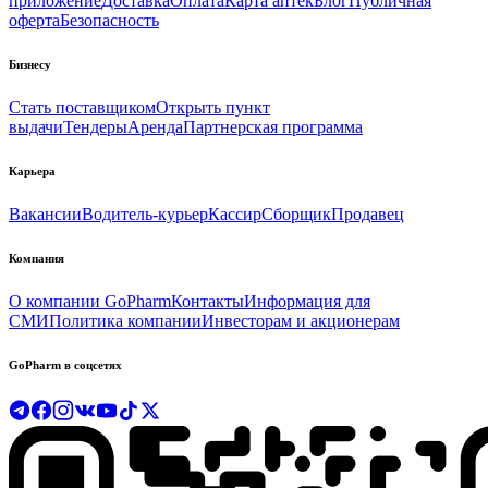
приложение
Доставка
Оплата
Карта аптек
Блог
Публичная
оферта
Безопасность
Бизнесу
Стать поставщиком
Открыть пункт
выдачи
Тендеры
Аренда
Партнерская программа
Карьера
Вакансии
Водитель-курьер
Кассир
Сборщик
Продавец
Компания
О компании GoPharm
Контакты
Информация для
СМИ
Политика компании
Инвесторам и акционерам
GoPharm в соцсетях