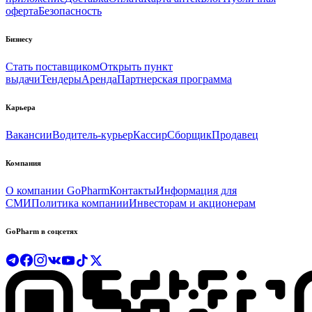
оферта
Безопасность
Бизнесу
Стать поставщиком
Открыть пункт
выдачи
Тендеры
Аренда
Партнерская программа
Карьера
Вакансии
Водитель-курьер
Кассир
Сборщик
Продавец
Компания
О компании GoPharm
Контакты
Информация для
СМИ
Политика компании
Инвесторам и акционерам
GoPharm в соцсетях