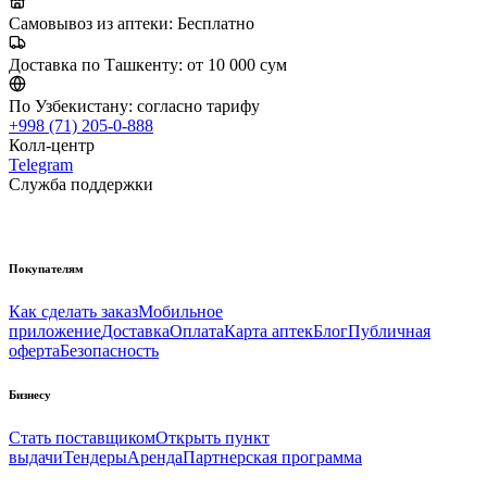
Самовывоз из аптеки:
Бесплатно
Доставка по Ташкенту:
от 10 000 сум
По Узбекистану:
согласно тарифу
+998 (71) 205-0-888
Колл-центр
Telegram
Служба поддержки
Покупателям
Как сделать заказ
Мобильное
приложение
Доставка
Оплата
Карта аптек
Блог
Публичная
оферта
Безопасность
Бизнесу
Стать поставщиком
Открыть пункт
выдачи
Тендеры
Аренда
Партнерская программа