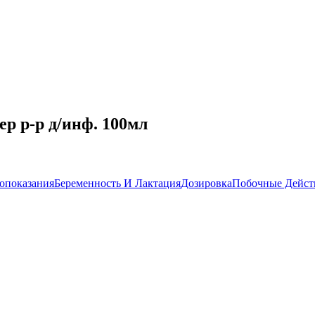
р р-р д/инф. 100мл
опоказания
Беременность И Лактация
Дозировка
Побочные Дейст