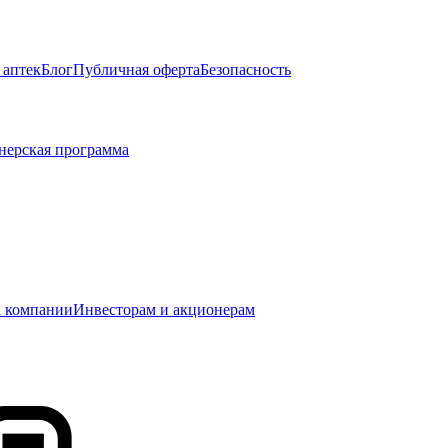
 аптек
Блог
Публичная оферта
Безопасность
нерская программа
 компании
Инвесторам и акционерам