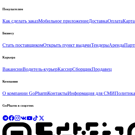
Покупателям
Как сделать заказ
Мобильное приложение
Доставка
Оплата
Карта
Бизнесу
Стать поставщиком
Открыть пункт выдачи
Тендеры
Аренда
Парт
Карьера
Вакансии
Водитель-курьер
Кассир
Сборщик
Продавец
Компания
О компании GoPharm
Контакты
Информация для СМИ
Политика
GoPharm в соцсетях