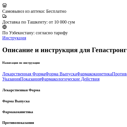
Самовывоз из аптеки:
Бесплатно
Доставка по Ташкенту:
от 10 000 сум
По Узбекистану:
согласно тарифу
Инструкция
Описание и инструкция для Гепастронге
Навигация по инструкции
Лекарственная Форма
Форма Выпуска
Фармакокинетика
Против
Указания
Показания
Фармакологические Действия
Лекарственная Форма
Форма Выпуска
Фармакокинетика
Противопоказания