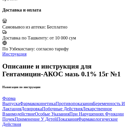
Доставка и оплата
Самовывоз из аптеки:
Бесплатно
Доставка по Ташкенту:
от 10 000 сум
По Узбекистану:
согласно тарифу
Инструкция
Описание и инструкция для
Гентамицин-АКОС мазь 0.1% 15г №1
Навигация по инструкции
Форма
Выпуска
Фармакокинетика
Противопоказания
Беременность И
Лактация
Дозировка
Побочные Действия
Лекарственное
Взаимодействие
Особые Указания
При Нарушениях Функции
Почек
Применение У Детей
Показания
Фармакологические
Действия