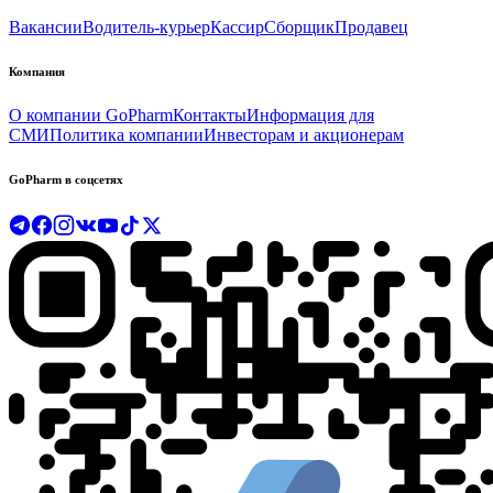
Вакансии
Водитель-курьер
Кассир
Сборщик
Продавец
Компания
О компании GoPharm
Контакты
Информация для
СМИ
Политика компании
Инвесторам и акционерам
GoPharm в соцсетях