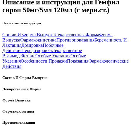
Описание и инструкция для Гемфил
сироп 50мг/5мл 120мл (с мерн.ст.)
Навигация по инструкции
Состав И Форма Выпуска
Лекарственная Форма
Форма
Выпуска
Фармакокинетика
Противопоказания
Беременность И
Лактация
Дозировка
Побочные
Действия
Передозировка
Лекарственное
Взаимодействие
Особые Указания
Особые
Указания
Особенности Продажи
Показания
Фармакологические
Действия
Состав И Форма Выпуска
Лекарственная Форма
Форма Выпуска
Фармакокинетика
Противопоказания