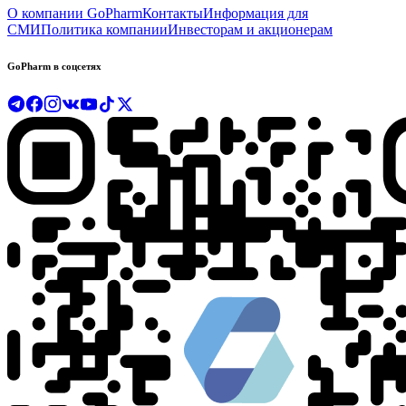
О компании GoPharm
Контакты
Информация для
СМИ
Политика компании
Инвесторам и акционерам
GoPharm в соцсетях