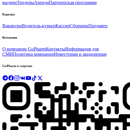
выдачи
Тендеры
Аренда
Партнерская программа
Карьера
Вакансии
Водитель-курьер
Кассир
Сборщик
Продавец
Компания
О компании GoPharm
Контакты
Информация для
СМИ
Политика компании
Инвесторам и акционерам
GoPharm в соцсетях