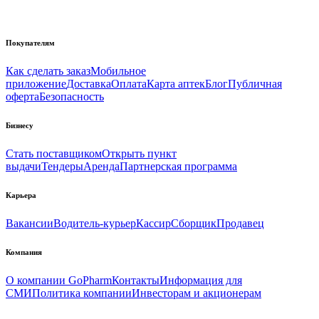
Покупателям
Как сделать заказ
Мобильное
приложение
Доставка
Оплата
Карта аптек
Блог
Публичная
оферта
Безопасность
Бизнесу
Стать поставщиком
Открыть пункт
выдачи
Тендеры
Аренда
Партнерская программа
Карьера
Вакансии
Водитель-курьер
Кассир
Сборщик
Продавец
Компания
О компании GoPharm
Контакты
Информация для
СМИ
Политика компании
Инвесторам и акционерам