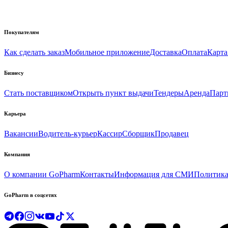
Покупателям
Как сделать заказ
Мобильное приложение
Доставка
Оплата
Карта
Бизнесу
Стать поставщиком
Открыть пункт выдачи
Тендеры
Аренда
Парт
Карьера
Вакансии
Водитель-курьер
Кассир
Сборщик
Продавец
Компания
О компании GoPharm
Контакты
Информация для СМИ
Политика
GoPharm в соцсетях