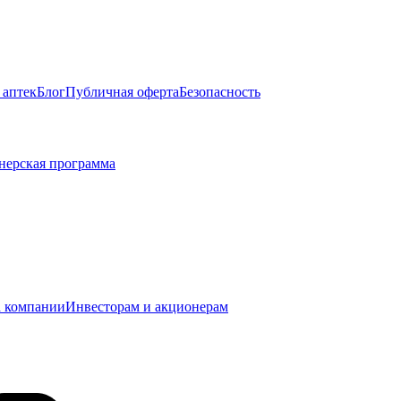
 аптек
Блог
Публичная оферта
Безопасность
нерская программа
 компании
Инвесторам и акционерам