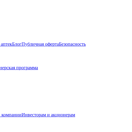
 аптек
Блог
Публичная оферта
Безопасность
нерская программа
 компании
Инвесторам и акционерам