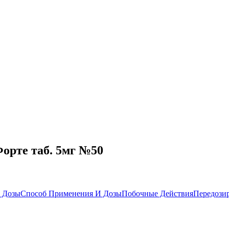
орте таб. 5мг №50
 Дозы
Способ Применения И Дозы
Побочные Действия
Передози