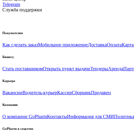
Telegram
Служба поддержки
Покупателям
Как сделать заказ
Мобильное приложение
Доставка
Оплата
Карта
Бизнесу
Стать поставщиком
Открыть пункт выдачи
Тендеры
Аренда
Парт
Карьера
Вакансии
Водитель-курьер
Кассир
Сборщик
Продавец
Компания
О компании GoPharm
Контакты
Информация для СМИ
Политика
GoPharm в соцсетях