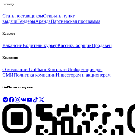
Бизнесу
Стать поставщиком
Открыть пункт
выдачи
Тендеры
Аренда
Партнерская программа
Карьера
Вакансии
Водитель-курьер
Кассир
Сборщик
Продавец
Компания
О компании GoPharm
Контакты
Информация для
СМИ
Политика компании
Инвесторам и акционерам
GoPharm в соцсетях