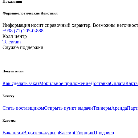
Показания
Фармакологические Действия
Информация носит справочный характер. Возможны неточности
+998 (71) 205-0-888
Колл-центр
Telegram
Служба поддержки
Покупателям
Как сделать заказ
Мобильное приложение
Доставка
Оплата
Карта
Бизнесу
Стать поставщиком
Открыть пункт выдачи
Тендеры
Аренда
Парт
Карьера
Вакансии
Водитель-курьер
Кассир
Сборщик
Продавец