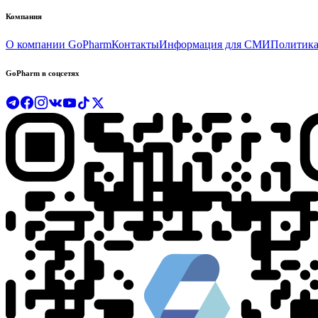
Компания
О компании GoPharm
Контакты
Информация для СМИ
Политика
GoPharm в соцсетях