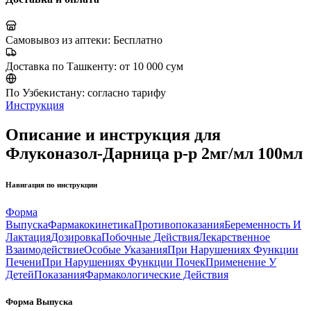
Самовывоз из аптеки:
Бесплатно
Доставка по Ташкенту:
от 10 000 сум
По Узбекистану:
согласно тарифу
Инструкция
Описание и инструкция для
Флуконазол-Дарница р-р 2мг/мл 100мл
Навигация по инструкции
Форма
Выпуска
Фармакокинетика
Противопоказания
Беременность И
Лактация
Дозировка
Побочные Действия
Лекарственное
Взаимодействие
Особые Указания
При Нарушениях Функции
Печени
При Нарушениях Функции Почек
Применение У
Детей
Показания
Фармакологические Действия
Форма Выпуска