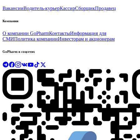
Вакансии
Водитель-курьер
Кассир
Сборщик
Продавец
Компания
О компании GoPharm
Контакты
Информация для
СМИ
Политика компании
Инвесторам и акционерам
GoPharm в соцсетях