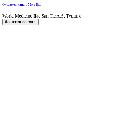
Флузамед капс. 150мг №1
World Мedicine IIac San.Tic A.S, Турция
Доставка сегодня