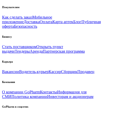
Покупателям
Как сделать заказ
Мобильное
приложение
Доставка
Оплата
Карта аптек
Блог
Публичная
оферта
Безопасность
Бизнесу
Стать поставщиком
Открыть пункт
выдачи
Тендеры
Аренда
Партнерская программа
Карьера
Вакансии
Водитель-курьер
Кассир
Сборщик
Продавец
Компания
О компании GoPharm
Контакты
Информация для
СМИ
Политика компании
Инвесторам и акционерам
GoPharm в соцсетях