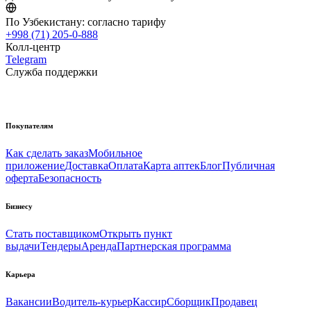
По Узбекистану:
согласно тарифу
+998 (71) 205-0-888
Колл-центр
Telegram
Служба поддержки
Покупателям
Как сделать заказ
Мобильное
приложение
Доставка
Оплата
Карта аптек
Блог
Публичная
оферта
Безопасность
Бизнесу
Стать поставщиком
Открыть пункт
выдачи
Тендеры
Аренда
Партнерская программа
Карьера
Вакансии
Водитель-курьер
Кассир
Сборщик
Продавец