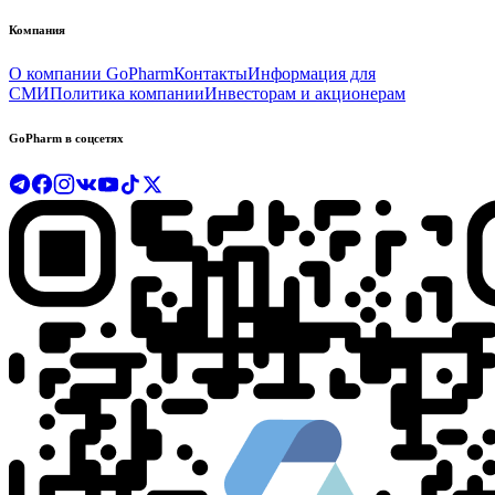
Компания
О компании GoPharm
Контакты
Информация для
СМИ
Политика компании
Инвесторам и акционерам
GoPharm в соцсетях