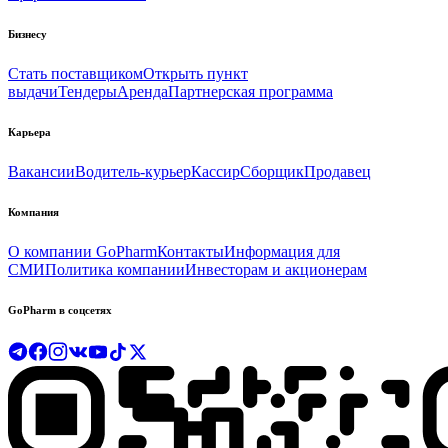
Бизнесу
Стать поставщиком
Открыть пункт
выдачи
Тендеры
Аренда
Партнерская программа
Карьера
Вакансии
Водитель-курьер
Кассир
Сборщик
Продавец
Компания
О компании GoPharm
Контакты
Информация для
СМИ
Политика компании
Инвесторам и акционерам
GoPharm в соцсетях