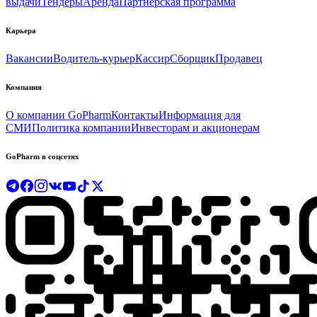
выдачи
Тендеры
Аренда
Партнерская программа
Карьера
Вакансии
Водитель-курьер
Кассир
Сборщик
Продавец
Компания
О компании GoPharm
Контакты
Информация для
СМИ
Политика компании
Инвесторам и акционерам
GoPharm в соцсетях