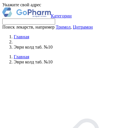
Укажите свой адрес
Категории
Поиск лекарств, например
Тримол
,
Цитрамон
Главная
Эври колд таб. №10
Главная
Эври колд таб. №10