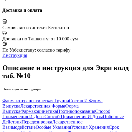
Доставка и оплата
Самовывоз из аптеки:
Бесплатно
Доставка по Ташкенту:
от 10 000 сум
По Узбекистану:
согласно тарифу
Инструкция
Описание и инструкция для Эври колд
таб. №10
Навигация по инструкции
Фармакотерапевтическая Группа
Состав И Форма
Выпуска
Лекарственная Форма
Форма
Выпуска
Фармакокинетика
Противопоказания
Способ
Применения И Дозы
Способ Применения И Дозы
Побочные
Действия
Передозировка
Лекарственное
Взаимодействие
Особые Указания
Условия Хранения
Срок