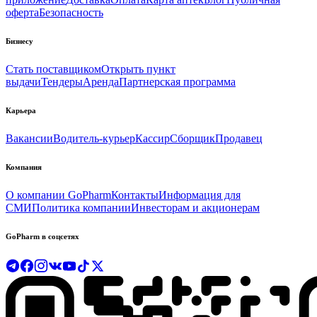
оферта
Безопасность
Бизнесу
Стать поставщиком
Открыть пункт
выдачи
Тендеры
Аренда
Партнерская программа
Карьера
Вакансии
Водитель-курьер
Кассир
Сборщик
Продавец
Компания
О компании GoPharm
Контакты
Информация для
СМИ
Политика компании
Инвесторам и акционерам
GoPharm в соцсетях