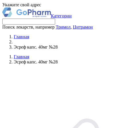
Укажите свой адрес
Категории
Поиск лекарств, например
Тримол
,
Цитрамон
Главная
Эсреф капс. 40мг №28
Главная
Эсреф капс. 40мг №28