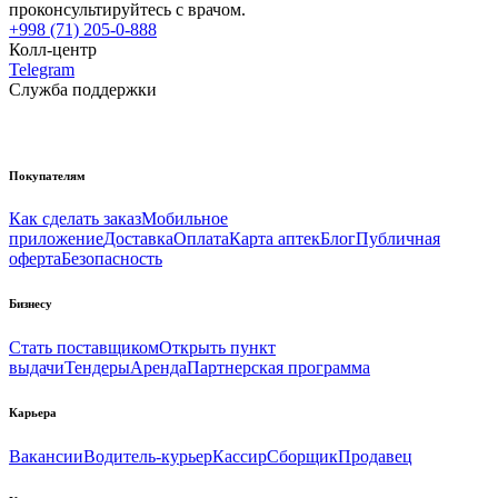
проконсультируйтесь с врачом.
+998 (71) 205-0-888
Колл-центр
Telegram
Служба поддержки
Покупателям
Как сделать заказ
Мобильное
приложение
Доставка
Оплата
Карта аптек
Блог
Публичная
оферта
Безопасность
Бизнесу
Стать поставщиком
Открыть пункт
выдачи
Тендеры
Аренда
Партнерская программа
Карьера
Вакансии
Водитель-курьер
Кассир
Сборщик
Продавец