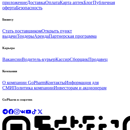
приложение
Доставка
Оплата
Карта аптек
Блог
Публичная
оферта
Безопасность
Бизнесу
Стать поставщиком
Открыть пункт
выдачи
Тендеры
Аренда
Партнерская программа
Карьера
Вакансии
Водитель-курьер
Кассир
Сборщик
Продавец
Компания
О компании GoPharm
Контакты
Информация для
СМИ
Политика компании
Инвесторам и акционерам
GoPharm в соцсетях