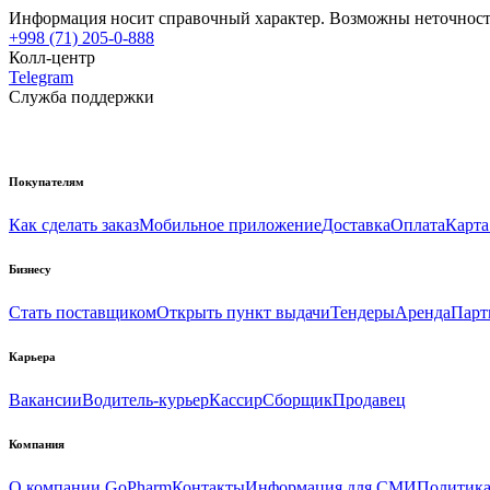
Информация носит справочный характер. Возможны неточности
+998 (71) 205-0-888
Колл-центр
Telegram
Служба поддержки
Покупателям
Как сделать заказ
Мобильное приложение
Доставка
Оплата
Карта
Бизнесу
Стать поставщиком
Открыть пункт выдачи
Тендеры
Аренда
Парт
Карьера
Вакансии
Водитель-курьер
Кассир
Сборщик
Продавец
Компания
О компании GoPharm
Контакты
Информация для СМИ
Политика