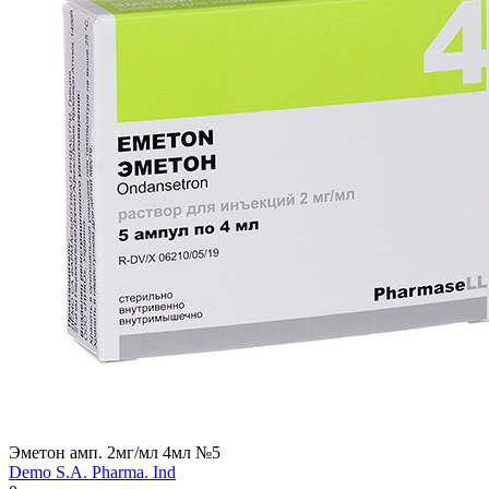
Эметон амп. 2мг/мл 4мл №5
Demo S.A. Pharma. Ind