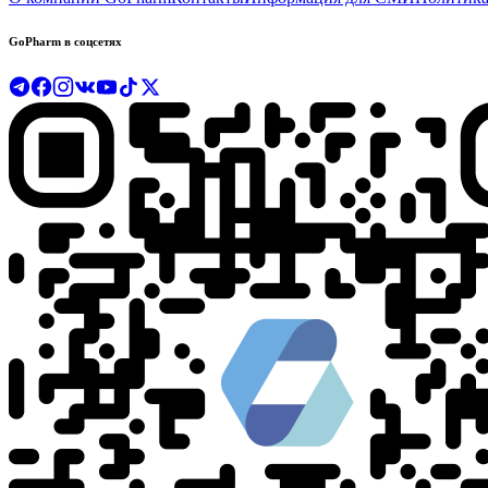
GoPharm в соцсетях