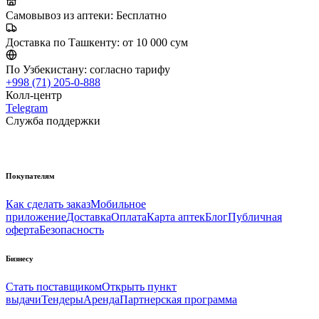
Самовывоз из аптеки:
Бесплатно
Доставка по Ташкенту:
от 10 000 сум
По Узбекистану:
согласно тарифу
+998 (71) 205-0-888
Колл-центр
Telegram
Служба поддержки
Покупателям
Как сделать заказ
Мобильное
приложение
Доставка
Оплата
Карта аптек
Блог
Публичная
оферта
Безопасность
Бизнесу
Стать поставщиком
Открыть пункт
выдачи
Тендеры
Аренда
Партнерская программа