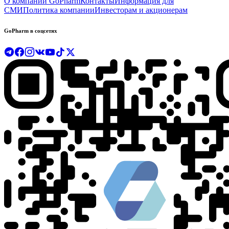
О компании GoPharm
Контакты
Информация для
СМИ
Политика компании
Инвесторам и акционерам
GoPharm в соцсетях