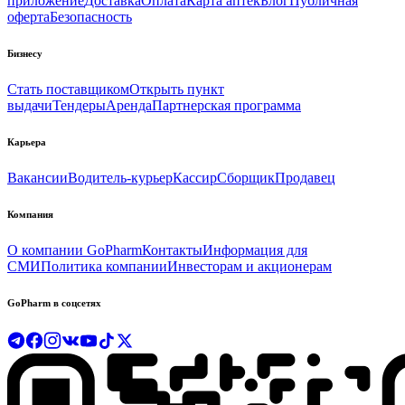
приложение
Доставка
Оплата
Карта аптек
Блог
Публичная
оферта
Безопасность
Бизнесу
Стать поставщиком
Открыть пункт
выдачи
Тендеры
Аренда
Партнерская программа
Карьера
Вакансии
Водитель-курьер
Кассир
Сборщик
Продавец
Компания
О компании GoPharm
Контакты
Информация для
СМИ
Политика компании
Инвесторам и акционерам
GoPharm в соцсетях