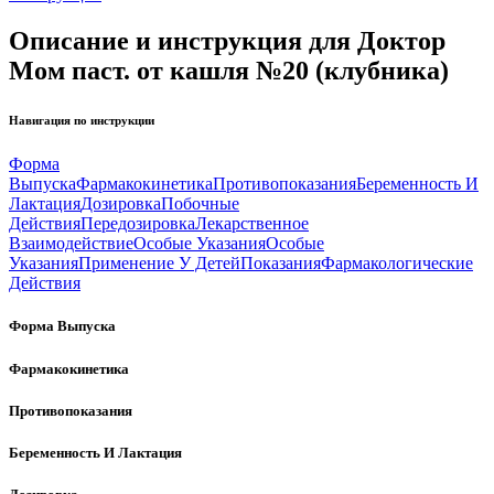
Описание и инструкция для Доктор
Мом паст. от кашля №20 (клубника)
Навигация по инструкции
Форма
Выпуска
Фармакокинетика
Противопоказания
Беременность И
Лактация
Дозировка
Побочные
Действия
Передозировка
Лекарственное
Взаимодействие
Особые Указания
Особые
Указания
Применение У Детей
Показания
Фармакологические
Действия
Форма Выпуска
Фармакокинетика
Противопоказания
Беременность И Лактация