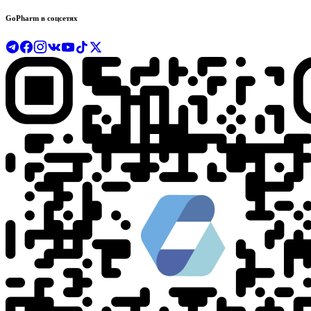
GoPharm в соцсетях