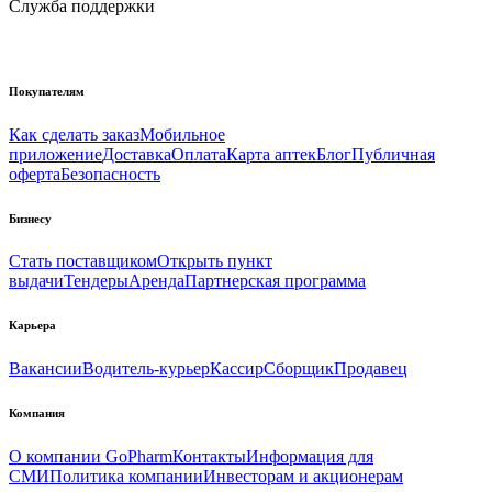
Служба поддержки
Покупателям
Как сделать заказ
Мобильное
приложение
Доставка
Оплата
Карта аптек
Блог
Публичная
оферта
Безопасность
Бизнесу
Стать поставщиком
Открыть пункт
выдачи
Тендеры
Аренда
Партнерская программа
Карьера
Вакансии
Водитель-курьер
Кассир
Сборщик
Продавец
Компания
О компании GoPharm
Контакты
Информация для
СМИ
Политика компании
Инвесторам и акционерам