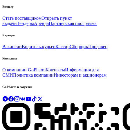
Бизнесу
Стать поставщиком
Открыть пункт
выдачи
Тендеры
Аренда
Партнерская программа
Карьера
Вакансии
Водитель-курьер
Кассир
Сборщик
Продавец
Компания
О компании GoPharm
Контакты
Информация для
СМИ
Политика компании
Инвесторам и акционерам
GoPharm в соцсетях