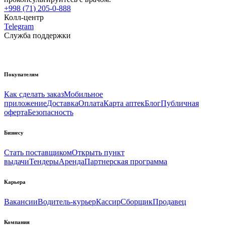
+998 (71) 205-0-888
Колл-центр
Telegram
Служба поддержки
Покупателям
Как сделать заказ
Мобильное
приложение
Доставка
Оплата
Карта аптек
Блог
Публичная
оферта
Безопасность
Бизнесу
Стать поставщиком
Открыть пункт
выдачи
Тендеры
Аренда
Партнерская программа
Карьера
Вакансии
Водитель-курьер
Кассир
Сборщик
Продавец
Компания