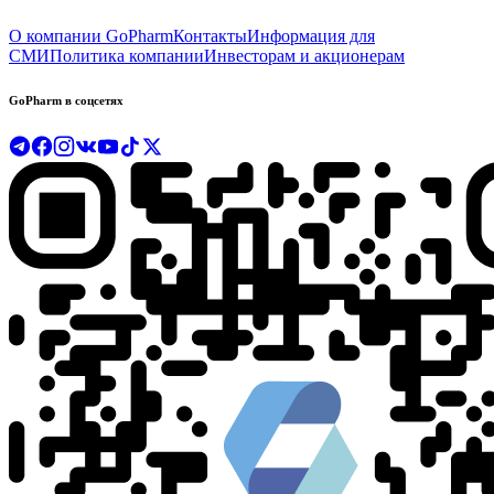
О компании GoPharm
Контакты
Информация для
СМИ
Политика компании
Инвесторам и акционерам
GoPharm в соцсетях