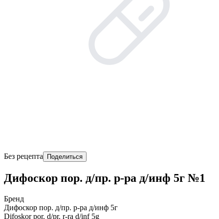
Без рецепта
Поделиться
Дифоскор пор. д/пр. р-ра д/инф 5г №1
Бренд
Дифоскор пор. д/пр. р-ра д/инф 5г
Difoskor por. d/pr. r-ra d/inf 5g