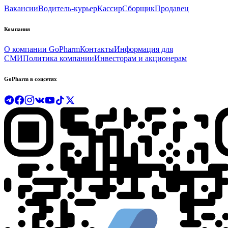
Вакансии
Водитель-курьер
Кассир
Сборщик
Продавец
Компания
О компании GoPharm
Контакты
Информация для
СМИ
Политика компании
Инвесторам и акционерам
GoPharm в соцсетях