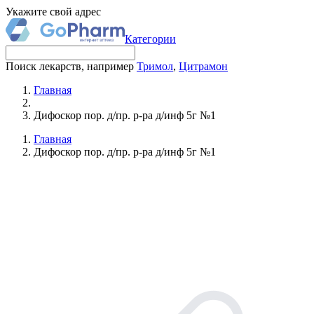
Укажите свой адрес
Категории
Поиск лекарств, например
Тримол
,
Цитрамон
Главная
Дифоскор пор. д/пр. р-ра д/инф 5г №1
Главная
Дифоскор пор. д/пр. р-ра д/инф 5г №1