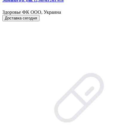
Этамзилат р-р. д/ин. 12,5мг/мл 2мл №10
Здоровье ФК ООО, Украина
Доставка сегодня