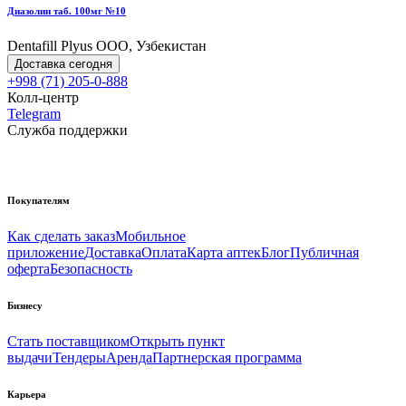
Диазолин таб. 100мг №10
Dentafill Plyus OOO, Узбекистан
Доставка сегодня
+998 (71) 205-0-888
Колл-центр
Telegram
Служба поддержки
Покупателям
Как сделать заказ
Мобильное
приложение
Доставка
Оплата
Карта аптек
Блог
Публичная
оферта
Безопасность
Бизнесу
Стать поставщиком
Открыть пункт
выдачи
Тендеры
Аренда
Партнерская программа
Карьера