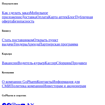
Покупателям
Как сделать заказ
Мобильное
приложение
Доставка
Оплата
Карта аптек
Блог
Публичная
оферта
Безопасность
Бизнесу
Стать поставщиком
Открыть пункт
выдачи
Тендеры
Аренда
Партнерская программа
Карьера
Вакансии
Водитель-курьер
Кассир
Сборщик
Продавец
Компания
О компании GoPharm
Контакты
Информация для
СМИ
Политика компании
Инвесторам и акционерам
GoPharm в соцсетях