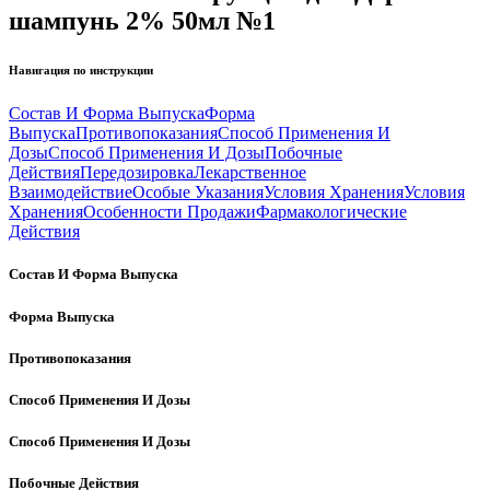
шампунь 2% 50мл №1
Навигация по инструкции
Состав И Форма Выпуска
Форма
Выпуска
Противопоказания
Способ Применения И
Дозы
Способ Применения И Дозы
Побочные
Действия
Передозировка
Лекарственное
Взаимодействие
Особые Указания
Условия Хранения
Условия
Хранения
Особенности Продажи
Фармакологические
Действия
Состав И Форма Выпуска
Форма Выпуска
Противопоказания
Способ Применения И Дозы
Способ Применения И Дозы
Побочные Действия