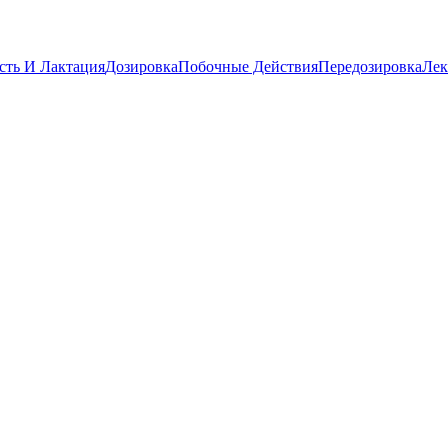
сть И Лактация
Дозировка
Побочные Действия
Передозировка
Лек