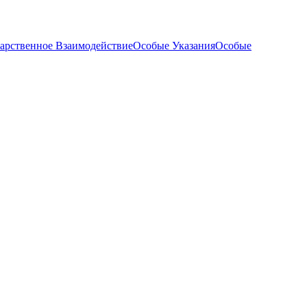
арственное Взаимодействие
Особые Указания
Особые