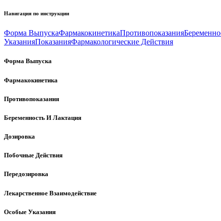
Навигация по инструкции
Форма Выпуска
Фармакокинетика
Противопоказания
Беременно
Указания
Показания
Фармакологические Действия
Форма Выпуска
Фармакокинетика
Противопоказания
Беременность И Лактация
Дозировка
Побочные Действия
Передозировка
Лекарственное Взаимодействие
Особые Указания