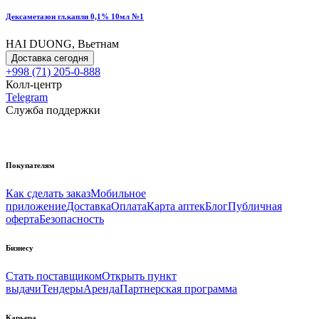
Дексаметазон гл.капли 0,1% 10мл №1
HAI DUONG, Вьетнам
Доставка сегодня
+998 (71) 205-0-888
Колл-центр
Telegram
Служба поддержки
Покупателям
Как сделать заказ
Мобильное
приложение
Доставка
Оплата
Карта аптек
Блог
Публичная
оферта
Безопасность
Бизнесу
Стать поставщиком
Открыть пункт
выдачи
Тендеры
Аренда
Партнерская программа
Карьера