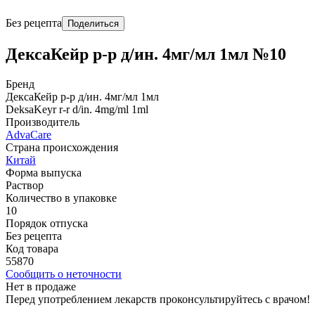
Без рецепта
Поделиться
ДексаКейр р-р д/ин. 4мг/мл 1мл №10
Бренд
ДексаКейр р-р д/ин. 4мг/мл 1мл
DeksaKeyr r-r d/in. 4mg/ml 1ml
Производитель
AdvaCare
Страна происхождения
Китай
Форма выпуска
Раствор
Количество в упаковке
10
Порядок отпуска
Без рецепта
Код товара
55870
Сообщить о неточности
Нет в продаже
Перед употреблением лекарств проконсультируйтесь с врачом!