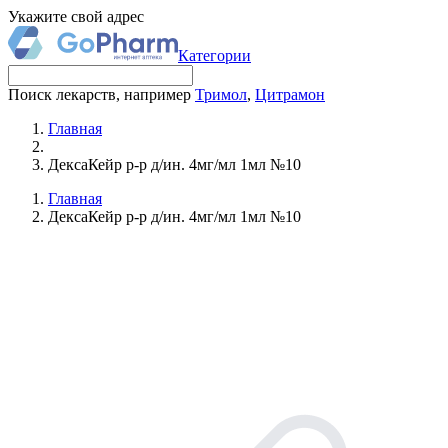
Укажите свой адрес
Категории
Поиск лекарств, например
Тримол
,
Цитрамон
Главная
ДексаКейр р-р д/ин. 4мг/мл 1мл №10
Главная
ДексаКейр р-р д/ин. 4мг/мл 1мл №10