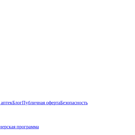
 аптек
Блог
Публичная оферта
Безопасность
нерская программа