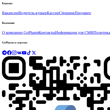
Карьера
Вакансии
Водитель-курьер
Кассир
Сборщик
Продавец
Компания
О компании GoPharm
Контакты
Информация для СМИ
Политика
GoPharm в соцсетях