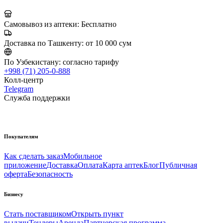
Самовывоз из аптеки:
Бесплатно
Доставка по Ташкенту:
от 10 000 сум
По Узбекистану:
согласно тарифу
+998 (71) 205-0-888
Колл-центр
Telegram
Служба поддержки
Покупателям
Как сделать заказ
Мобильное
приложение
Доставка
Оплата
Карта аптек
Блог
Публичная
оферта
Безопасность
Бизнесу
Стать поставщиком
Открыть пункт
выдачи
Тендеры
Аренда
Партнерская программа