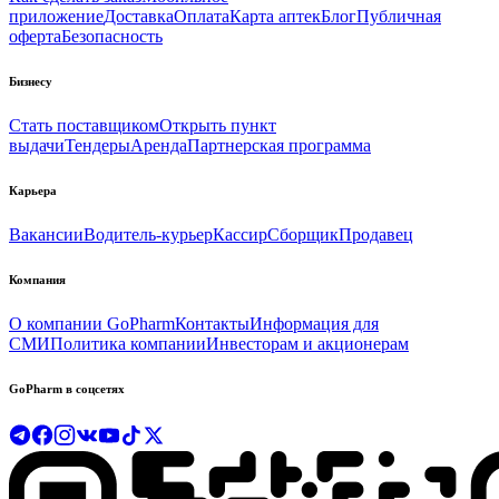
приложение
Доставка
Оплата
Карта аптек
Блог
Публичная
оферта
Безопасность
Бизнесу
Стать поставщиком
Открыть пункт
выдачи
Тендеры
Аренда
Партнерская программа
Карьера
Вакансии
Водитель-курьер
Кассир
Сборщик
Продавец
Компания
О компании GoPharm
Контакты
Информация для
СМИ
Политика компании
Инвесторам и акционерам
GoPharm в соцсетях